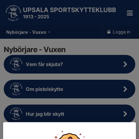
UPSALA SPORTSKYTTEKLUBB
1913 - 2025
Logga in
Nybörjare - Vuxen
Nybörjare - Vuxen
Vem får skjuta?
Om pistolskytte
Hur jag blir skytt
Utbildning