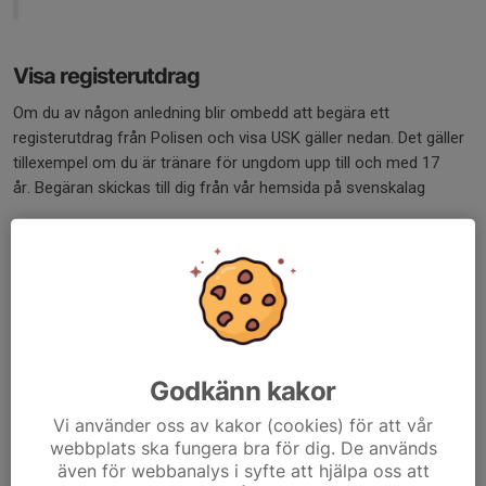
Visa registerutdrag
Om du av någon anledning blir ombedd att begära ett
registerutdrag från Polisen och visa USK gäller nedan. Det gäller
tillexempel om du är tränare för ungdom upp till och med 17
år. Begäran skickas till dig från vår hemsida på svenskalag
1. Beställ registerutdrag
2. Visa det för valfri styrelsemedlem
Du har rätt att öppna och titta på det själv innan du visar det för
styrelsen.
Integritetspolicy
Godkänn kakor
Inom Upsala Sportskytteklubb behandlar vi en stor mängd
Vi använder oss av kakor (cookies) för att vår
webbplats ska fungera bra för dig. De används
personuppgifter. De används bland annat för att hålla ordning i
även för webbanalys i syfte att hjälpa oss att
medlemsregister, ekonomi och bokföring eller när vi arrangerar