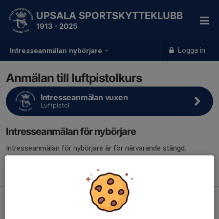
UPSALA SPORTSKYTTEKLUBB
1913 - 2025
Logga in
Intresseanmälan nybörjare
Anmälan till luftpistolkurs
Intresseanmälan vuxen
Luftpistol
Intresseanmälan för nybörjare
Intresseanmälan för nybörjare är för närvarande stängd.
Anmälan öppnar igen
1 februari 2027
. Välkommen tillbaka då
för att lämna din intresseanmälan!