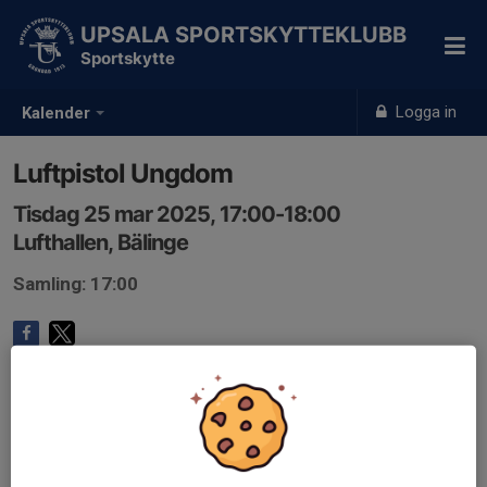
UPSALA SPORTSKYTTEKLUBB
Sportskytte
Logga in
Kalender
Luftpistol Ungdom
Tisdag 25 mar 2025, 17:00-18:00
Lufthallen, Bälinge
Samling: 17:00