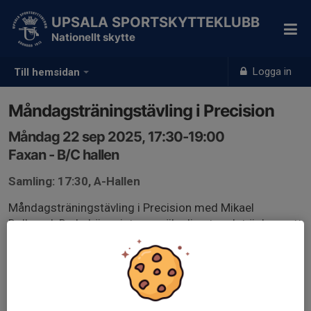
UPSALA SPORTSKYTTEKLUBB
Nationellt skytte
Logga in
Till hemsidan
Måndagsträningstävling i Precision
Måndag 22 sep 2025, 17:30-19:00
Faxan - B/C hallen
Samling: 17:30, A-Hallen
Måndagsträningstävling i Precision med Mikael
Dellsand. Du behöver inte anmäla dig utan det är bara att
dyka upp en stund före.