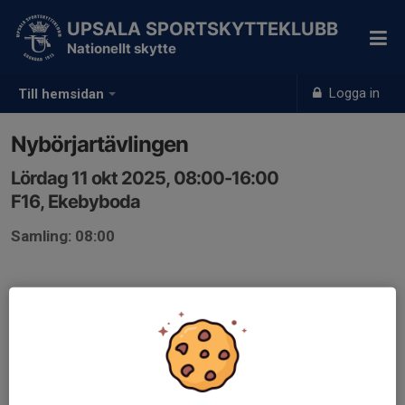
UPSALA SPORTSKYTTEKLUBB
Nationellt skytte
Logga in
Till hemsidan
Nybörjartävlingen
Lördag 11 okt 2025, 08:00-16:00
F16, Ekebyboda
Samling: 08:00