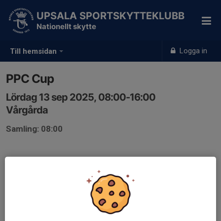
UPSALA SPORTSKYTTEKLUBB
Nationellt skytte
Logga in
Till hemsidan
PPC Cup
Lördag 13 sep 2025, 08:00-16:00
Vårgårda
Samling: 08:00